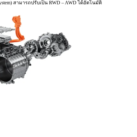
e System) สามารถปรับเป็น RWD – AWD ได้อัตโนมัติ