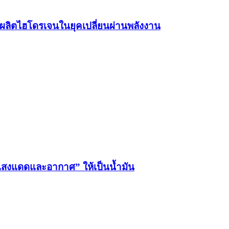
ลิตไฮโดรเจนในยุคเปลี่ยนผ่านพลังงาน
น “แสงแดดและอากาศ” ให้เป็นน้ำมัน