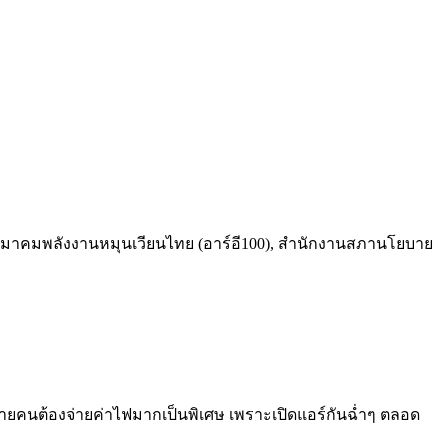
มาคมพลังงานหมุนเวียนไทย (อาร์อี100), สำนักงานสภานโยบาย
ี้ หลายคนต้องจ่ายค่าไฟมากเป็นพิเศษ เพราะเปิดแอร์กันฉ่ำๆ ตลอด