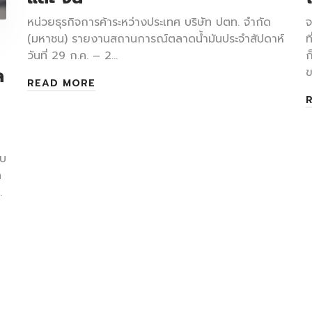
หน่วยธุรกิจการค้าระหว่างประเทศ บริษัท ปตท. จำกัด
จ
(มหาชน) รายงานสถานการณ์ตลาดน้ำมันประจำสัปดาห์
ท
วันที่ 29 ก.ค. – 2…
ก
ล
ข
READ MORE
ูบ
ด
.