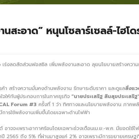
งานสะอาด” หนุนโซลาร์เซลล์-ไฮโ
ro เร่งลดสัดส่วนฟอสซิล เพิ่มพลังงานสะอาด ลุยนโยบายสร้างความม
้า สร้างความมั่นคงด้านพลังงาน รักษาระดับราคา และดูแล
สิ่งแ
ใจให้กับผู้ประกอบการในภาคธุรกิจ
“นายประเสริฐ สินสุขประเสริฐ
อ CAL Forum #3
ครั้งที่ 1 ว่า ทิศทางและนโยบายพลังงาน ภาคพลัง
มีการใช้พลังงานเพิ่มขึ้นโดยเฉพาะด้านไฟฟ้า
์ อาจจะเพราะอากาศร้อนโดยเฉพาะช่วงเดือนเม.ย.-พ.ค. มียอดใช้ไฟฟ้
กกว่าปี 2565 ถึง 5% ที่ผ่านมาสูงแค่ 2% อาจเพราะมีการขยายเศรษฐก