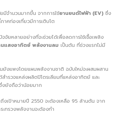
ัยมีจำนวนมากขึ้น จากการใช้
ยานยนต์ไฟฟ้า (EV)
ซึ่ง
่ภาคท่องเที่ยวมีการเติบโต
จัยหลายอย่างที่จะช่วยได้เพื่อลดการใช้เชื้อเพลิง
านแสงอาทิตย์
พลังงานลม
เป็นต้น ที่ช่วงแรกไม่มี
จุบันยังแพงโดยแผนพลังงานชาติ ฉบับใหม่จะผสมผสาน
้สำรวจแหล่งผลิตปิโตรเลียมที่แหล่งอาทิตย์ และ
่งยังถือว่าน้อยมาก
งเป้าหมายปี 2550 จะต้องเหลือ 95 ล้านตัน จาก
ที่กระทรวงพลังงานจะต้องทำ