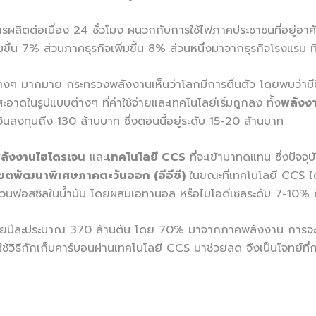
ผลิตต่อเนื่อง 24 ชั่วโมง ผนวกกับการใช้ไฟภาคประชาชนที่อยู่อาศ
มขึ้น 7% ส่วนภาคธุรกิจเพิ่มขึ้น 8% ส่วนหนึ่งมาจากธุรกิจโรงแรม ที
่างๆ มากมาย กระทรวงพลังงานเห็นว่าโลกมีการตื่นตัว โดยพบว่ามีปัจ
อาดในรูปแบบต่างๆ ที่ค่าใช้จ่ายและเทคโนโลยีเริ่มถูกลง ทั้ง
พลังง
งินลงทุนถึง 130 ล้านบาท ซึ่งตอนนี้อยู่ระดับ 15-20 ล้านบาท
ลังงานไฮโดรเจน
และ
เทคโนโลยี CCS
ที่จะเข้ามาทดแทน ซึ่งปัจ
ขตพัฒนาพิเศษภาคตะวันออก (อีอีซี)
ในขณะที่เทคโนโลยี CCS ได
ส่วนฟอสซิลในน้ำมัน โดยผสมเอทานอล หรือไบโอดีเซลระดับ 7-10% ซึ
ทยปีละประมาณ 370 ล้านตัน โดย 70% มาจากภาคพลังงาน การจะถึ
า ใช้วิธีกักเก็บคาร์บอนผ่านเทคโนโลยี CCS มาช่วยลด จึงเป็นโจทย์