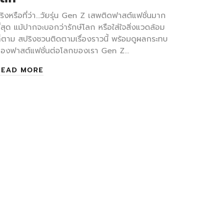
ริงหรือที่ว่า...วัยรุ่น Gen Z เสพติดฟาสต์แฟชั่นมาก
ี่สุด แม้ปากจะบอกว่ารักษ์โลก หรือใส่ใจสิ่งแวดล้อม
็ตาม สปริงชวนติดตามเรื่องราวนี้ พร้อมดูผลกระทบ
องฟาสต์แฟชั่นต่อโลกของเรา Gen Z…
READ MORE