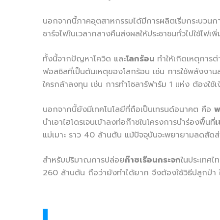
นอกจากนี้ภาคอุตสาหกรรมได้มีการผลิตเริ่มกระบวนการ
ชาร์จไฟในเวลากลางคืนส่งผลให้ประชาชนทั่วไปใช้ไฟเพิ่
ทั้งนี้จากปัญหาโควิด และ
โลกร้อน
ทำให้เกิดเหตุการต
ฟอสซิลที่เป็นต้นเหตุของโลกร้อน เช่น การใช้พลังงานสะ
ใครกล้าลงทุน เช่น การทำโซลาร์ฟาร์ม 1 แห่ง ต้องใช้เ
นอกจากนี้ยังมีเทคโนโลยีที่ถือเป็นเทรนด์อนาคต คือ
พ
นำเอาไฮโดรเจนเข้าลงท่อก๊าซในโครงการนำร่องพื้นที่
เ
แม่เมาะ ราว 40 ล้านตัน แม้ปัจจุบันจะพยายามลดสัด
สำหรับปริมาณการปล่อย
ก๊าซเรือนกระจก
ในประเทศไ
260 ล้านตัน ถือว่ายังทำได้ยาก จึงต้องใช้วิธีปลูกป่