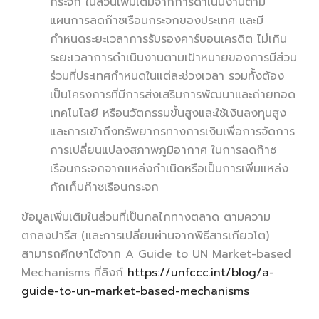
กระจก ในส่วนเพิ่มเติมจากการดำเนินงานตาม
แผนการลดก๊าซเรือนกระจกของประเทศ และมี
กำหนดระยะเวลาการรับรองคาร์บอนเครดิต ไม่เกิน
ระยะเวลาการดำเนินงานตามเป้าหมายของการมีส่วน
ร่วมที่ประเทศกำหนดในแต่ละช่วงเวลา รวมทั้งต้อง
เป็นโครงการที่มีการส่งเสริมการพัฒนาและถ่ายทอด
เทคโนโลยี หรือนวัตกรรมขั้นสูงและใช้เงินลงทุนสูง
และการเข้าถึงทรัพยากรทางการเงินเพื่อการจัดการ
การเปลี่ยนแปลงสภาพภูมิอากาศ ในการลดก๊าซ
เรือนกระจกจากแหล่งกำเนิดหรือเป็นการเพิ่มแหล่ง
กักเก็บก๊าซเรือนกระจก
ข้อมูลเพิ่มเติมในส่วนที่เป็นกลไกทางตลาด ตามความ
ตกลงปารีส (และการเปลี่ยนผ่านจากพิธีสารเกียวโต)
สามารถศึกษาได้จาก A Guide to UN Market-based
Mechanisms ที่ลิงก์
https://unfccc.int/blog/a-
guide-to-un-market-based-mechanisms