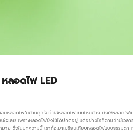
ใช้ หลอดไฟ LED
สอบหลอดไฟในบ้านดูครับว่าใช้หลอดไฟแบบไหนบ้าง ยังใช้หลอดไฟแบ
ยสนใจเลย เพราะหลอดไฟยังใช้ได้ปกติอยู่ แต่อย่างไรก็ตามถ้ามีเวล
มากมาย ซึ่งในบทความนี้ เราก็จะมาเปรียบเทียบหลอดไฟแบบธรรมดา 