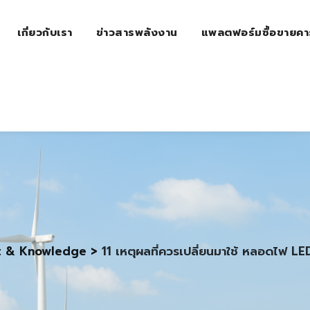
เกี่ยวกับเรา
ข่าวสารพลังงาน
แพลตฟอร์มซื้อขายคา
t & Knowledge
>
11 เหตุผลที่ควรเปลี่ยนมาใช้ หลอดไฟ LE