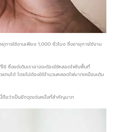
ุการใช้งานเพียง 1,000 ชั่วโมง ซึ่งอายุการใช้งาน
ช้ ซึ่งแต่เดิมเราอาจจะต้องใช้หลอดไฟในพื้นที่
ทดแทนได้ โดยไม่ต้องใช้จำนวนหลอดไฟมากเหมือนเดิม
ือว่าเป็นอีกจุดเด่นหนึ่งที่สำคัญมาก