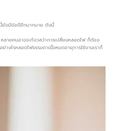
ังมีข้อดีอีกมากมาย ดังนี้
 หลายคนอาจจะกังวลว่าการเปลี่ยนหลอดไฟ ก็ต้อง
ราะอย่างไรหลอดไฟธรรมดาเมื่อหมดอายุการใช้งานเราก็