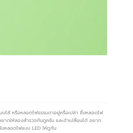
บไส้ หรือหลอดไฟธรรมดาอยู่หรือเปล่า ซึ่งหลอดไฟ
าอยากให้ลองสำรวจกันดูครับ และถ้าเปลี่ยนได้ อยาก
กับหลอดไฟแบบ LED ให้ดูกัน