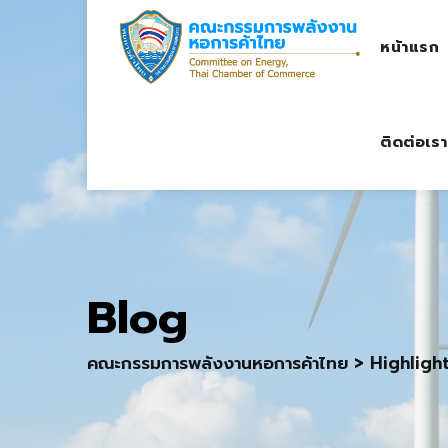
Skip
to
หน้าแรก
content
ติดต่อเรา
Blog
คณะกรรมการพลังงานหอการค้าไทย
>
Highligh