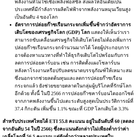
พลังงานที่ไม่ใช่เชื้อเพลิงฟอสซิล ส่งผลให้อินเดียเป็น
ประเทศที่มีกำลังการผลิตไฟฟ้าจากพลังงานหมุนเวียนสูง
เป็นอันดับ 4 ของโลก
อัตราการปล่อยก๊าซเรือนกระจกเพิ่มขึ้นช้ากว่าอัตราการ
เติบโตของเศรษฐกิจโลก (GDP) โลก
แสดงให้เห็นว่าเรา
สามารถขับเคลื่อนเศรษฐกิจให้เติบโตโดยไม่ต้องเพิ่มการ
ปล่อยก๊าซเรือนกระจกจำนวนมากได้ โดยผู้ประกอบการ
อาจต้องหาแนวทางที่ทำให้ธุรกิจเติบโตไปพร้อมกับการ
ลดการปล่อยคาร์บอน เช่น การติดตั้งแผงโซลาร์บน
หลังคาโรงงานหรือปรับลดขนาดบรรจุภัณฑ์ให้เหมาะสม
ซึ่งนอกจากช่วยลดต้นทุนและลดการปล่อยก๊าซเรือน
กระจกแล้ว ยังช่วยขยายตลาดในกลุ่มผู้บริโภคที่รักษ์โลก
อีกด้วย ทั้งนี้ ในปี 2566 การปล่อยก๊าซคาร์บอนไดออกไซด์
จากภาคพลังงานขึ้นไปแตะระดับสูงสุดเป็นประวัติการณ์ที่
37.4 กิกะตัน เพิ่มขึ้น 1.1% ขณะที่ GDP โลกเติบโต 3.3%
สำหรับประเทศไทยได้ ETI 55.8 คะแนน อยู่ในอันดับที่ 60 (ลดลง
จากอันดับ 54 ในปี 2566) ซึ่งคะแนนดังกล่าวไม่เพียงต่ำกว่าค่า
เฉลี่ยโลกที่ 56.5 คะแนน แต่ยังต่ำกว่าหลายประเทศใน