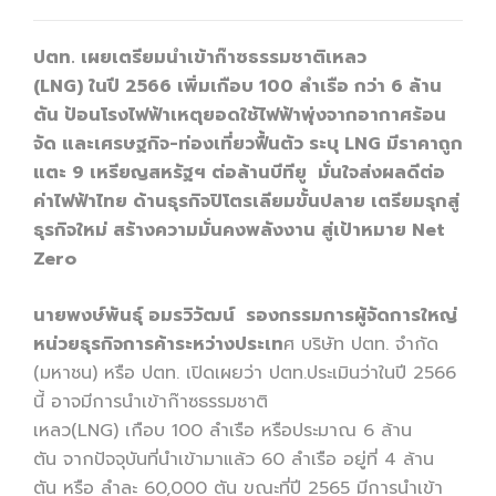
ปตท. เผยเตรียมนำเข้าก๊าซธรรมชาติเหลว
(LNG) ในปี 2566 เพิ่มเกือบ 100 ลำเรือ กว่า 6 ล้าน
ตัน ป้อนโรงไฟฟ้าเหตุยอดใช้ไฟฟ้าพุ่งจากอากาศร้อน
จัด และเศรษฐกิจ-ท่องเที่ยวฟื้นตัว ระบุ LNG มีราคาถูก
แตะ 9 เหรียญสหรัฐฯ ต่อล้านบีทียู มั่นใจส่งผลดีต่อ
ค่าไฟฟ้าไทย ด้านธุรกิจปิโตรเลียมขั้นปลาย เตรียมรุกสู่
ธุรกิจใหม่ สร้างความมั่นคงพลังงาน สู่เป้าหมาย Net
Zero
นายพงษ์พันธุ์ อมรวิวัฒน์ รองกรรมการผู้จัดการใหญ่
หน่วยธุรกิจการค้าระหว่างประเท
ศ บริษัท ปตท. จำกัด
(มหาชน) หรือ ปตท. เปิดเผยว่า ปตท.ประเมินว่าในปี 2566
นี้ อาจมีการนำเข้าก๊าซธรรมชาติ
เหลว(LNG) เกือบ 100 ลำเรือ หรือประมาณ 6 ล้าน
ตัน จากปัจจุบันที่นำเข้ามาแล้ว 60 ลำเรือ อยู่ที่ 4 ล้าน
ตัน หรือ ลำละ 60,000 ตัน ขณะที่ปี 2565 มีการนำเข้า