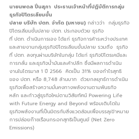
นายนพดล ปิ่นสุภา ประธานเจ้าหน้าที่ปฏิบัติการกลุ่ม
ธุรกิจปิโตรเลียมขั้น
ปลาย บริษัท ปตท. จำกัด (มหาชน)
กล่าวว่า กลุ่มธุรกิจ
ปิโตรเลียมขั้นปลาย ปตท. ประกอบด้วย ธุรกิจ
ที่ ปตท. ดำเนินการเอง ได้แก่ ธุรกิจการค้าระหว่างประเทศ
และสายงานกลุ่มธุรกิจปิโตรเลียมขั้นปลาย รวมถึง ธุรกิจ
ที่ ปตท. ลงทุนผ่านบริษัทในกลุ่ม ได้แก่ ธุรกิจปิโตรเคมีและ
การกลั่น และธุรกิจน้ำมันและค้าปลีก ซึ่งมีผลการดำเนิน
งานในไตรมาส 1 ปี 2566 คิดเป็น 31% ของกำไรสุทธิ
ของ ปตท. หรือ 8,748 ล้านบาท ด้วยกลยุทธ์การดำเนิน
ธุรกิจเพื่อสร้างความมั่นคงทางพลังงานตามพันธกิจ
หลัก และก้าวสู่ธุรกิจใหม่ตามวิสัยทัศน์ Powering Life
with Future Energy and Beyond พร้อมเติบโตใน
ธุรกิจพลังงานที่เป็นมิตรกับสิ่งแวดล้อมเพื่อบรรลุเป้าหมาย
การปล่อยก๊าซเรือนกระจกสุทธิเป็นศูนย์ (Net Zero
Emissions)