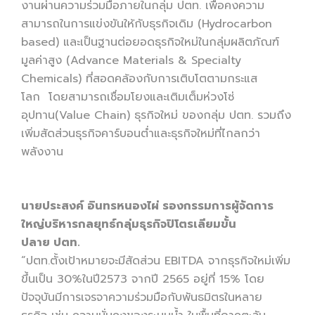
งานผ่านความร่วมมือภายในกลุ่ม ปตท. เพื่อคงความ
สามารถในการแข่งขันให้กับธุรกิจเดิม (Hydrocarbon
based) และเป็นฐานต่อยอดธุรกิจใหม่ในกลุ่มผลิตภัณฑ์
มูลค่าสูง (Advance Materials & Specialty
Chemicals) ที่สอดคล้องกับการเติบโตตามกระแส
โลก โดยสามารถเชื่อมโยงและเติมเต็มห่วงโซ่
อุปทาน(Value Chain) ธุรกิจใหม่ ของกลุ่ม ปตท. รวมถึง
เพิ่มสัดส่วนธุรกิจคาร์บอนต่ำและธุรกิจใหม่ที่ไกลกว่า
พลังงาน
นายประสงค์ อินทรหนองไผ่ รองกรรมการผู้จัดการ
ใหญ่บริหารกลยุทธ์กลุ่มธุรกิจปิโตรเลียมขั้น
ปลาย ปตท.
“ปตท.ตั้งเป้าหมายจะมีสัดส่วน EBITDA จากธุรกิจใหม่เพิ่ม
ขึ้นเป็น 30%ในปี2573 จากปี 2565 อยู่ที่ 15% โดย
ปัจจุบันมีการเจรจาความร่วมมือกับพันธมิตรในหลาย