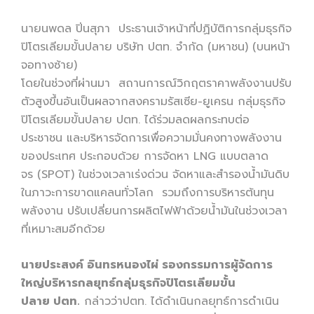
นายนพดล ปิ่นสุภา ประธานเจ้าหน้าที่ปฏิบัติการกลุ่มธุรกิจ
ปิโตรเลียมขั้นปลาย บริษัท ปตท. จำกัด (มหาชน) (บนหน้า
จอทางซ้าย)
โดยในช่วงที่ผ่านมา สถานการณ์วิกฤตราคาพลังงานปรับ
ตัวสูงขึ้นอันเป็นผลจากสงครามรัสเซีย-ยูเครน กลุ่มธุรกิจ
ปิโตรเลียมขั้นปลาย ปตท. ได้ร่วมลดผลกระทบต่อ
ประชาชน และบริหารจัดการเพื่อความมั่นคงทางพลังงาน
ของประเทศ ประกอบด้วย การจัดหา LNG แบบตลาด
จร (SPOT) ในช่วงเวลาเร่งด่วน จัดหาและสำรองน้ำมันดิบ
ในภาวะการขาดแคลนทั่วโลก รวมถึงการบริหารต้นทุน
พลังงาน ปรับเปลี่ยนการผลิตไฟฟ้าด้วยน้ำมันในช่วงเวลา
ที่เหมาะสมอีกด้วย
นายประสงค์ อินทรหนองไผ่ รองกรรมการผู้จัดการ
ใหญ่บริหารกลยุทธ์กลุ่มธุรกิจปิโตรเลียมขั้น
ปลาย ปตท.
กล่าวว่าปตท. ได้ดำเนินกลยุทธ์การดำเนิน