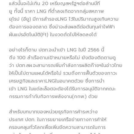
แล้วนั้นจะไม่เกิน 20 เหรียญสหรัฐฯต่อล้านบีที
ยู ทั้งนี้ ราคา LNG ที่ต่ำลงเกิดจากกลุ่มสหภาพ
ยุโรป (อียู) มีการสำรองLNG ไว้ในปริมาณสูงเกินความ
ต้องการของตลาด ซึ่งน่าจะส่งผลดีต่อต้นทุนค่าไฟฟ้า
ผันแปรอัตโนมัติ(Ft) ในงวดถัดไปให้ลดลงได้
อย่างไรก็ตาม ปตท.จะนำเข้า LNG ในปี 2566 นี้
ถึง 100 ลำเรือตามเป้าหมายหรือไม่ ยังต้องติดตามดู
ว่า ปตท.สผ.จะสามารถเพิ่มกำลังการผลิตก๊าซฯในอ่าวไทย
ให้เป็นไปตามแผนได้หรือไม่ รวมถึงการฟื้นตัวของภาวะ
เศรษฐกิจและราคาLNGในอนาคตด้วย ซึ่งการนำ
เข้า LNG ในแต่ละล็อตจะต้องได้รับการอนุมัติจากคณะ
กรรมการกำกับกิจการพลังงาน(กกพ.) ด้วย
สำหรับบทบาทของหน่วยธุรกิจการค้าระหว่าง
ประเทศ ปตท. ในการขยายเครือข่ายทางการค้าให้
ครอบคลุมทั่วโลกเพื่อเพิ่มขีดความสามารถในการ