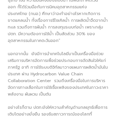
ธุรกิจ เช่น ความมั่นคงของระบบน้ำ ในพื้นที่ภาคตะวัน
ออก ก็ได้ร่วมมือกับการนิคมอุตสาหกรรมแห่ง
ประเทศไทย (กนอ.) ศึกษาว่าจะทำอย่างไรหากเกิดการ
ขาดแคลนน้ำ ทั้งเรื่องการรีไซเคิลน้ำ การผลิตน้ำจืดจากน้ำ
ทะเล รวมถึงการผันน้ำ การลงทุนระบบท่อน้ำ เพราะกลุ่ม
ปตท. มีความต้องการใช้น้ำ เป็นสัดส่วน 30% ของ
อุตสาหกรรมในภาคตะวันออก”
นอกจากนั้น ยังมีการนำเทคโนโลยีมาเป็นเครื่องมือช่วย
เสริมการบริหารจัดการเพื่อช่วยประกอบการตัดสินใจให้แก่
ภาครัฐ อาทิ การใช้ระบบดิจิทัลมาวางแผนการผลิตน้ำมันใน
ประเทศ ผ่าน Hydrocarbon Value Chain
Collaboration Center รวมถึงเครื่องมือในการบริหาร
จัดการทางเลือกในการใช้เชื้อเพลิงของประเทศในภาวะราคา
พลังงาน ผันผวน เป็นต้น
อย่างไรก็ตาม ปตท.ยังให้ความสำคัญด้านกลยุทธ์เพื่อการ
เติบโตอย่างยั่งยืน รองรับสภาวการณ์ของโลกที่