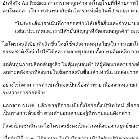
อันที่จริง Air Products สามารถหาลูกค้าจากในยุโรปที่มีศักยภาพ
คนใหม่กล่าวในการสนทนากับนักวิเคราะห์เมื่อวันที่ 1 พฤษภาคม
“ในระยะสั้น เราเน้นที่การก่อสร้างให้เสร็จสิ้นและจำห
แต่ละประเทศและเรามีคำมั่นสัญญาที่ชัดเจนต่อลูกค้า” เม
ไฮโดรเจนสีเขียวที่ผลิตขึ้นโดยใช้พลังงานหมุนเวียนในการแยกโ
ธรรมชาติ ซึ่งนำไปใช้ได้หลากหลายรูปแบบ ทั้งการผลิตเหล็ก ก
แต่ต้นทุนการผลิตกลับสูงลิ่ว ไม่คุ้มทุนจนทำให้ผู้พัฒนาหลายรา
เฉพาะหลังจากที่ลงนามในข้อตกลงรับซื้อแล้วเท่านั้น แหล่งข่าวค
อย่างไรก็ตาม การทำเช่นนั้นจะเป็นเรื่องท้าทาย เนื่องจากหลายส
ระหว่างการก่อสร้าง
นอกจาก NGHC แล้ว ซาอุดีอาระเบียตั้งใจก่อตั้งบริษัทใหม่ เพื่
เป็นทางการด้วยซ้ำ ตามคำบอกเล่าของผู้ที่ทราบแผนดังกล่าว
ถึงจะเป็นเช่นนั้น แต่ไฮโดรเจนยังคงเป็นส่วนหนึ่งของกลยุทธ์ของ
เมื่อต้นปีนี้ Acwa ได้ลงนามในบันทึกความเข้าใจกับบริษัท SEFE ขอ