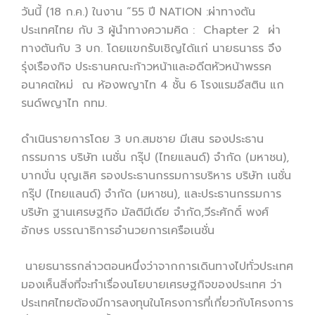
วันนี้ (18 ก.ค.) ในงาน “55 ปี NATION :ผ่าทางตัน
ประเทศไทย กับ 3 ผู้นำทางความคิด : Chapter 2 ผ่า
ทางตันกับ 3 บก. โดยแขกรับเชิญได้แก่ นายธนาธร จึง
รุ่งเรืองกิจ ประธานคณะก้าวหน้าและอดีตหัวหน้าพรรค
อนาคตใหม่ ณ ห้องพญาไท 4 ชั้น 6 โรงแรมอีสติน แก
รนด์พญาไท กทม.
ดำเนินรายการโดย 3 บก.สมชาย มีเสน รองประธาน
กรรมการ บริษัท เนชั่น กรุ๊ป (ไทยแลนด์) จำกัด (มหาชน),
บากบั่น บุญเลิศ รองประธานกรรมการบริหาร บริษัท เนชั่น
กรุ๊ป (ไทยแลนด์) จำกัด (มหาชน), และประธานกรรมการ
บริษัท ฐานเศรษฐกิจ มัลติมีเดีย จำกัด,วีระศักดิ์ พงศ์
อักษร บรรณาธิการอำนวยการเครือเนชั่น
นายธนาธรกล่าวตอนหนึ่งว่าจากการเดินทางไปทั่วประเทศ
มองเห็นสิ่งที่จะทำเรื่องนโยบายเศรษฐกิจของประเทศ ว่า
ประเทศไทยต้องมีการลงทุนในโครงการที่เกี่ยวกับโครงการ