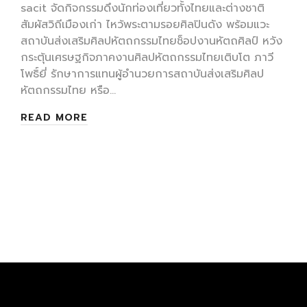
sacit จัดกิจกรรมดึงนักท่องเที่ยวทั้งไทยและต่างชาติ
สัมผัสวิถีเมืองเก่า ไหว้พระตามรอยศิลปินดัง พร้อมแวะ
สถาบันส่งเสริมศิลปหัตถกรรมไทยช็อปงานหัตถศิลป์ หวัง
กระตุ้นเศรษฐกิจภาคงานศิลปหัตถกรรมไทยเติบโต ภาวี
โพธิ์ยี่ รักษาการแทนผู้อำนวยการสถาบันส่งเสริมศิลป
หัตถกรรมไทย หรือ…
READ MORE