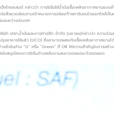
จ็ทไทยแลนด์ กล่าวว่า การริเริ่มใช้น้ำมันเชื้อเพลิงอากาศยานแบบยั
ต่อสิ่งแวดล้อมตามเป้าหมายการปล่อยก๊าซคาร์บอนไดออกไซด์เป็น
อนระหว่างประเทศ
บริษัท ปตท.น้ำมันและการค้าปลีก จำกัด (มหาชน)กล่าวว่า ความร่วมม
นปรุงอาหารใช้แล้ว (UCO) ซึ่งสามารถผสมกับเชื้อเพลิงอากาศยานได้
ยิ่งในด้าน “G” หรือ “Green” ที่ OR ให้ความสำคัญในการสร้างสัง
 สนับสนุนโครงการริเริ่มด้านพลังงานสะอาดตลอดมาโดยตลอด