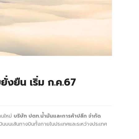
่งยืน เริ่ม ก.ค.67
คนใหม่
บริษัท ปตท.น้ำมันและการค้าปลีก จำกัด
บินบนเส้นทางบินทั้งภายในประเทศและระหว่างประเทศ