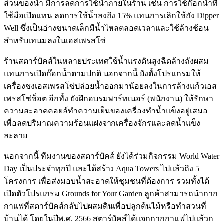
ส่วนของนํ้า มีการลดการใช้นํ้าภายในร้าน เช่น การใช้ก๊อกนํ้าที่
ใช้มือเปิดแทน ลดการใช้นํ้าลงถึง 15% แทนการเลิกใช้ถัง Dipper
Well ซึ่งเป็นอ่างขนาดเล็กมีนํ้าไหลตลอดเวลาและใช้ล้างช้อน
สำหรับเทนมลงในเอสเพรสโซ่
ร้านสตาร์บัคส์ในหลายประเทศใช้นํ้าแรงดันสูงฉีดล้างถังผสม
แทนการเปิดก๊อกนํ้าตามปกติ นอกจากนี้ ยังตั้งโปรแกรมให้
เครื่องชงเอสเพรสโซ่ปล่อยนํ้าออกมาน้อยลงในการล้างแก้วเอส
เพรสโซ่ช็อต อีกทั้ง ยังฝึกอบรมพาร์ทเนอร์ (พนักงาน) ให้รักษา
ความสะอาดคอยล์ทำความเย็นของเครื่องทำนํ้าแข็งอยู่เสมอ
เพื่อลดปริมาณความร้อนแฝงจากเครื่องจักรและลดนํ้าแข็ง
ละลาย
นอกจากนี้ ทีมงานของสตาร์บัคส์ ยังได้ร่วมกิจกรรม World Water
Day เป็นประจำทุกปี และได้สร้าง Aqua Towers ไปแล้วถึง 5
โครงการ เพื่อส่งมอบนํ้าสะอาดให้ชุมชนที่ต้องการ รวมทั้งได้
เปิดตัวโปรแกรม Grounds for Your Garden ลูกค้าสามารถนำกาก
กาแฟที่สตาร์บัคส์กลับไปผสมดินเพื่อปลูกต้นไม้หรือทำสวนที่
บ้านได้ โดยในปีพ.ศ. 2566 สตาร์บัคส์ได้แจกกากกาแฟไปแล้วก