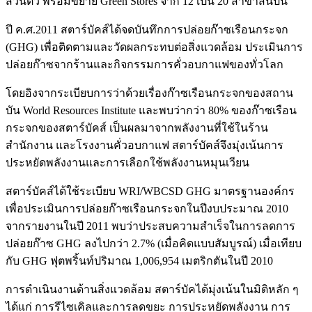
ส่วนตัว พร้อมขยาย Green Stores จาก 12 เป็น 20 สาขาสิ้นปีนี้
ปี ค.ศ.2011 สตาร์บัคส์ได้จดบันทึกการปล่อยก๊าซเรือนกระจก
(GHG) เพื่อติดตามและวัดผลกระทบต่อสิ่งแวดล้อม ประเมินการ
ปล่อยก๊าซจากร้านและกิจกรรมการคั่วอบกาแฟของทั่วโลก
โดยอิงจากระเบียบการว่าด้วยเรื่องก๊าซเรือนกระจกของสถาน
บัน World Resources Institute และพบว่ากว่า 80% ของก๊าซเรือน
กระจกของสตาร์บัคส์ เป็นผลมาจากพลังงานที่ใช้ในร้าน
สำนักงาน และโรงงานคั่วอบกาแฟ สตาร์บัคส์จึงมุ่งเน้นการ
ประหยัดพลังงานและการเลือกใช้พลังงานหมุนเวียน
สตาร์บัคส์ได้ใช้ระเบียบ WRI/WBCSD GHG มาตรฐานองค์กร
เพื่อประเมินการปล่อยก๊าซเรือนกระจกในปีงบประมาณ 2010
จากรายงานในปี 2011 พบว่าประสบความสำเร็จในการลดการ
ปล่อยก๊าซ GHG ลงไปกว่า 2.7% (เมื่อคิดแบบสัมบูรณ์) เมื่อเทียบ
กับ GHG ฟุตพริ้นท์ปริมาณ 1,006,954 เมตริกตันในปี 2010
การดำเนินงานด้านสิ่งแวดล้อม สตาร์บัคได้มุ่งเน้นในมิติหลัก ๆ
ได้แก่ การรีไซเคิลและการลดขยะ การประหยัดพลังงาน การ