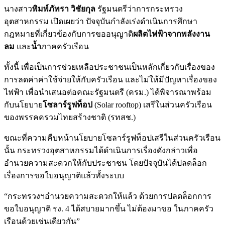
นางสาว
พิมพ์ภัทรา วิชัยกุล
รัฐมนตรีว่าการกระทรวง
อุตสาหกรรม เปิดเผยว่า ปัจจุบันกำลังเร่งดำเนินการศึกษา
กฎหมายที่เกี่ยวข้องกับการขออนุญาติ
ผลิตไฟฟ้าจากพลังงาน
ลม
และ
น้ำ
ภาคครัวเรือน
ทั้งนี้ เพื่อเป็นการช่วยเหลือประชาชนเป็นหลักเกี่ยวกับเรื่องของ
การลดค่าค่าใช้จ่ายให้กับครัวเรือน และไม่ให้มีปัญหาเรื่องของ
ไฟฟ้า เพื่อนำเสนอต่อคณะรัฐมนตรี (ครม.) ได้พิจารณาพร้อม
กับนโยบาย
โซลาร์รูฟท็อป
(Solar rooftop) เสรีในส่วนครัวเรือน
ของพรรคครวมไทยสร้างชาติ (รทสช.)
ขณะที่ความคืบหน้านโยบายโซลาร์รูฟท็อปเสรีในส่วนครัวเรือน
นั้น กระทรวงอุตสาหกรรมได้ดำเนินการเรื่องดังกล่าวเพื่อ
อำนวยความสะดวกให้กับประชาชน โดยปัจจุบันได้ปลดล็อก
เรื่องการขอใบอนุญาติแล้วทั้งระบบ
“กระทรวงฯอำนวยความสะดวกให้แล้ว ด้วยการปลดล็อกการ
ขอใบอนุญาติ รง. 4 ได้สบายมากขึ้น ไม่ต้องมาขอ ในภาคครัว
เรือนด้วยเช่นเดียวกัน”