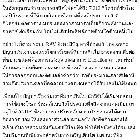
เป็นตัวเลือกที่ให้ประสิทธิภาพสูงสุดในระบบนี้ โดยผลการจำลอง
ในอังกฤษพบว่า สามารถผลิตไฟฟ้าได้ถึง 7,919 กิโลวัตต์ชั่วโมง
ต่อปี ในขณะที่ให้ผลผลิตมะเขือเทศที่คงที่ประมาณ 0.31
กิโลกรัมต่อตารางเมตร แสดงว่าสามารถเก็บเกี่ยวพลังงานและ
อาหารได้พร้อมกัน โดยไม่เสียประสิทธิภาพด้านใดด้านหนึ่งไป
อย่างไรก็ตาม ระบบ RAV ยังคงมีปัญหาที่ต้องแก้ โดยเฉพาะ
ปัญหาร่มเงาของแผงโซลาร์เซลล์ที่มากเกินไป อาจส่งผลเสียต่อ
พืชบางชนิดที่ต้องการแสงสูง เกิดอาการ Etiolation ภาวะที่พืชมี
ลักษณะลำต้นยืดยาว ผอมบาง ซีดเหลือง และอ่อนแอ ส่งผล
ให้การออกดอกและติดผลล่าช้ากว่าปรกติประมาณสองสัปดาห์
รวมถึงปริมาณดอกที่ลดลงอย่างชัดเจนหากได้รับแสงไม่เพียงพอ
เพื่อแก้ไขปัญหาเรื่องร่มเงาที่มากเกินไป นักวิจัยได้เริ่มทดสอบ
การใช้แผงโซลาร์เซลล์แบบกึ่งโปร่งแสงที่ผลิตจากแคดเมียมเท
ลลูไรด์ (CdTe) ซึ่งสามารถปรับระดับความโปร่งแสงได้ตาม
ต้องการ ยอมให้แสงบางส่วนส่องผ่านลงไปยังพืชด้านล่างได้
คล้ายกับการสวมแว่นกันแดดให้กับพืช ทำให้พืชยังคงได้รับแสง
ในปริมาณที่เพียงพอสำหรับการเจริญเติบโต ในขณะที่ยัง