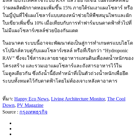
มีหลายประเทศที่ใช้ระบบ RAV แล้ว อย่างเช่น ในฝรั่งเศสที่พบ
ว่าผลผลิตผักกาดหอมเพิ่มขึ้น 15% ภายใต้ร่มเงาแผงโซลาร์ หรือ
ในญี่ปุ่นที่ใช้แผงโซลาร์แบบสองหน้าช่วยให้พืชสมุนไพรและผัก
ใบเขียวเพิ่มขึ้น 10% เมื่อเทียบกับการทำฟาร์มบนดาดฟ้าทั่วไปที่
ไม่มีแผงโซลาร์เซลล์ช่วยป้องกันแดด
ในอนาคต ระบบนี้อาจจะพัฒนาต่อเป็นสู่การทำเกษตรแบบไฮโด
รโปนิกส์ควบคู่กับแผงโซลาร์เซลล์ หรือที่เรียกว่า “Hydroponic
RAV” ซึ่งจะใช้สารละลายธาตุอาหารแทนดินเพื่อลดน้ำหนักของ
โครงสร้าง และรวมเอาแผงโซลาร์และถังสารอาหารไว้ใน
โมดูลเดียวกัน ซึ่งถังน้ำนี้ยังทำหน้าที่เป็นตัวถ่วงน้ำหนักเพื่อยึด
ระบบทั้งหมดไว้กับดาดฟ้าโดยไม่ต้องเจาะหลังคาอาคาร
ที่มา:
Happy Eco News
,
Living Architecture Monitor
,
The Cool
Down
,
PV Magazine
Source :
กรุงเทพธุรกิจ