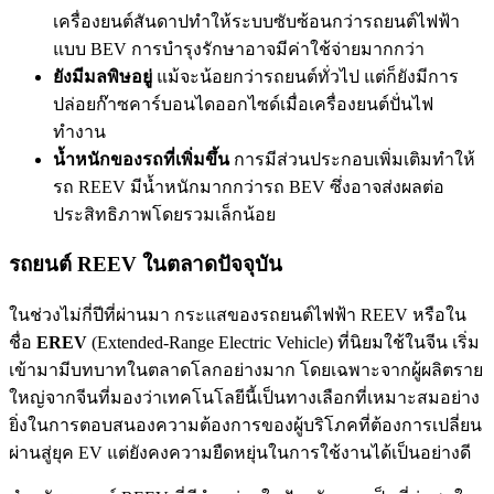
เครื่องยนต์สันดาปทำให้ระบบซับซ้อนกว่ารถยนต์ไฟฟ้า
แบบ BEV การบำรุงรักษาอาจมีค่าใช้จ่ายมากกว่า
ยังมีมลพิษอยู่
แม้จะน้อยกว่ารถยนต์ทั่วไป แต่ก็ยังมีการ
ปล่อยก๊าซคาร์บอนไดออกไซด์เมื่อเครื่องยนต์ปั่นไฟ
ทำงาน
น้ำหนักของรถที่เพิ่มขึ้น
การมีส่วนประกอบเพิ่มเติมทำให้
รถ REEV มีน้ำหนักมากกว่ารถ BEV ซึ่งอาจส่งผลต่อ
ประสิทธิภาพโดยรวมเล็กน้อย
รถยนต์ REEV ในตลาดปัจจุบัน
ในช่วงไม่กี่ปีที่ผ่านมา กระแสของรถยนต์ไฟฟ้า REEV หรือใน
ชื่อ
EREV
(Extended-Range Electric Vehicle) ที่นิยมใช้ในจีน เริ่ม
เข้ามามีบทบาทในตลาดโลกอย่างมาก โดยเฉพาะจากผู้ผลิตราย
ใหญ่จากจีนที่มองว่าเทคโนโลยีนี้เป็นทางเลือกที่เหมาะสมอย่าง
ยิ่งในการตอบสนองความต้องการของผู้บริโภคที่ต้องการเปลี่ยน
ผ่านสู่ยุค EV แต่ยังคงความยืดหยุ่นในการใช้งานได้เป็นอย่างดี