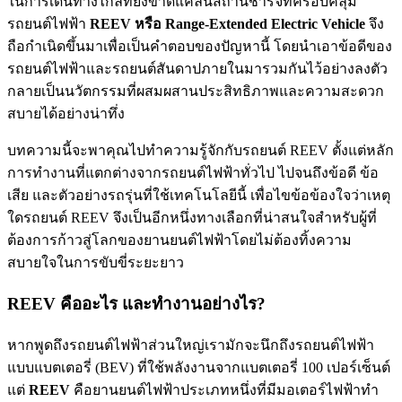
ในการเดินทางไกลที่ยังขาดแคลนสถานีชาร์จที่ครอบคลุม
รถยนต์ไฟฟ้า
REEV หรือ Range-Extended Electric Vehicle
จึง
ถือกำเนิดขึ้นมาเพื่อเป็นคำตอบของปัญหานี้ โดยนำเอาข้อดีของ
รถยนต์ไฟฟ้าและรถยนต์สันดาปภายในมารวมกันไว้อย่างลงตัว
กลายเป็นนวัตกรรมที่ผสมผสานประสิทธิภาพและความสะดวก
สบายได้อย่างน่าทึ่ง
บทความนี้จะพาคุณไปทำความรู้จักกับรถยนต์ REEV ตั้งแต่หลัก
การทำงานที่แตกต่างจากรถยนต์ไฟฟ้าทั่วไป ไปจนถึงข้อดี ข้อ
เสีย และตัวอย่างรถรุ่นที่ใช้เทคโนโลยีนี้ เพื่อไขข้อข้องใจว่าเหตุ
ใดรถยนต์ REEV จึงเป็นอีกหนึ่งทางเลือกที่น่าสนใจสำหรับผู้ที่
ต้องการก้าวสู่โลกของยานยนต์ไฟฟ้าโดยไม่ต้องทิ้งความ
สบายใจในการขับขี่ระยะยาว
REEV คืออะไร และทำงานอย่างไร?
หากพูดถึงรถยนต์ไฟฟ้าส่วนใหญ่เรามักจะนึกถึงรถยนต์ไฟฟ้า
แบบแบตเตอรี่ (BEV) ที่ใช้พลังงานจากแบตเตอรี่ 100 เปอร์เซ็นต์
แต่
REEV
คือยานยนต์ไฟฟ้าประเภทหนึ่งที่มีมอเตอร์ไฟฟ้าทำ