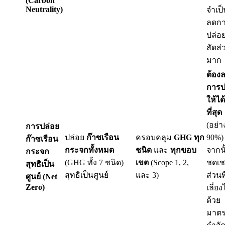
(Carbon
Neutrality)
จำเป็
ลดก
ปล่อ
สัดส่ว
มาก
ต้อง
การป
ให้ไ
ที่สุด
(อย่า
การปล่อย
ปล่อย
ก๊าซเรือน
ครอบคลุม
GHG ทุก
90%)
ก๊าซเรือน
กระจกทั้งหมด
ชนิด
และ
ทุกขอบ
จากนั
กระจก
(GHG ทั้ง 7 ชนิด)
เขต
(Scope 1, 2,
ชดเช
สุทธิเป็น
สุทธิเป็นศูนย์
และ 3)
ส่วนท
ศูนย์ (Net
Zero)
เลี่ยง
ด้วย
มาต