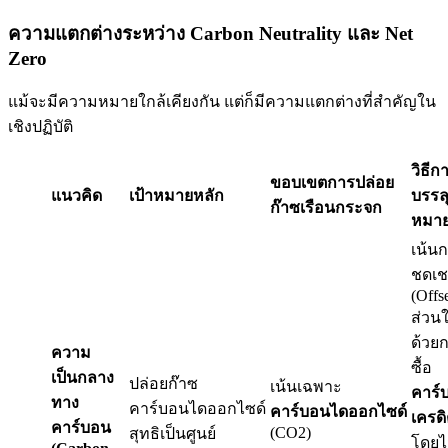
ความแตกต่างระหว่าง Carbon Neutrality และ Net
Zero
แม้จะมีความหมายใกล้เคียงกัน แต่ก็มีความแตกต่างที่สำคัญใน
เชิงปฏิบัติ
วิธีก
ขอบเขตการปล่อย
แนวคิด
เป้าหมายหลัก
บรรลุ
ก๊าซเรือนกระจก
หมา
เน้น
ชดเช
(Offse
ส่วน
ด้วย
ความ
ซื้อ
เป็นกลาง
ปล่อยก๊าซ
เน้นเฉพาะ
คาร์
ทาง
คาร์บอนไดออกไซด์
คาร์บอนไดออกไซด์
เครด
คาร์บอน
(CO2)
สุทธิเป็นศูนย์
โดยไ