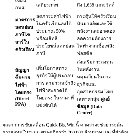
เขื่อน
เสถียรภาพ
ถึง 1,638 เมกะวัตต์
กฟผ.
ลดภาระค่าไฟฟ้า
กระตุ้นให้ครัวเรือน
มาตรการ
ในครัวเรือนลงได้
หันมาผลิตและใช้
ลดหย่อน
ประมาณ 50%
พลังงานสะอาดเอง
ภาษีโซ
พร้อมสิทธิ
ลดความต้องการ
ลาร์ใน
ประโยชน์ลดหย่อน
ไฟฟ้าจากเชื้อเพลิง
ครัวเรือน
ภาษี
ฟอสซิล
ส่งเสริมการลงทุน
เพิ่มโอกาสทาง
ในพลังงาน
สัญญา
ธุรกิจให้ผู้ประกอบ
หมุนเวียนในภาค
ซื้อขาย
การ สามารถเข้าถึง
ธุรกิจและ
ไฟฟ้า
ไฟฟ้าสะอาดได้
อุตสาหกรรม โดย
โดยตรง
โดยตรง ในราคาที่
(Direct
เฉพาะกลุ่ม
ศูนย์
PPA)
แข่งขันได้
ข้อมูล (Data
Center)
ผลจากการขับเคลื่อน Quick Big Win นี้ คาดว่าจะช่วยกระตุ้น
การลงทุนในระบบเศรษฐกิจกว่า 700,000 ล้านบาท และที่สำคัญ