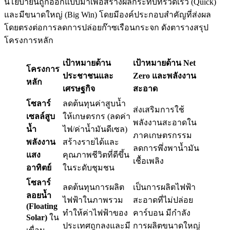
นโยบายนี้ถูกออกแบบมาเพื่อสร้างผลกระทบที่รวดเร็ว (Quick)
และมีขนาดใหญ่ (Big Win) โดยมีองค์ประกอบสำคัญที่ส่งผล
โดยตรงต่อการลดการปล่อยก๊าซเรือนกระจก ดังตารางสรุป
โครงการหลัก
เป้าหมายด้าน
เป้าหมายด้าน Net
โครงการ
ประชาชนและ
Zero และพลังงาน
หลัก
เศรษฐกิจ
สะอาด
โซลาร์
ลดต้นทุนค่าสูบน้ำ
ส่งเสริมการใช้
เซลล์สูบ
ให้เกษตรกร (ลดค่า
พลังงานสะอาดใน
น้ำ
ไฟ/ค่าน้ำมันดีเซล)
ภาคเกษตรกรรม
พลังงาน
สร้างรายได้และ
ลดการพึ่งพาน้ำมัน
แสง
คุณภาพชีวิตที่ดีขึ้น
เชื้อเพลิง
อาทิตย์
ในระดับชุมชน
โซลาร์
ลดต้นทุนการผลิต
เป็นการผลิตไฟฟ้า
ลอยน้ำ
ไฟฟ้าในภาพรวม
สะอาดที่ไม่ปล่อย
(Floating
ทำให้ค่าไฟฟ้าของ
คาร์บอน มีกำลัง
Solar)
ใน
ประเทศถูกลงและมี
การผลิตขนาดใหญ่