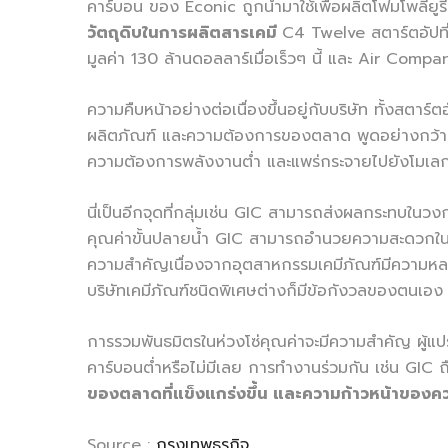
คาร์บอน ของ Econic ถูกนำมาใช้เพื่อผลิตโฟมโพลียูรีเ
วัตถุดิบในการผลิตสารเคมี
C4 Twelve สตาร์ตอัปที
มูลค่า 130 ล้านดอลลาร์เมื่อเร็วๆ นี้ และ Air Compa
ความคืบหน้าอย่างต่อเนื่องขึ้นอยู่กับบริษัท ทั้งสตาร
ผลิตภัณฑ์ และความต้องการของตลาด พูดอย่างกว้างๆ เ
ความต้องการพลังงานต่ำ และแพร่กระจายไปยังโมเลกุลที
นี่เป็นอีกจุดที่กลุ่มเช่น GIC สามารถส่งผลกระทบในว
คุณค่าขั้นปลายน้ำ GIC สามารถอำนวยความสะดวกในก
ความสำคัญเนื่องจากอุตสาหกรรมเคมีภัณฑ์มีความหล
บริษัทเคมีภัณฑ์ชนิดพิเศษต่างก็มีข้อกังวลของตนเอง
การรวมพันธมิตรในห่วงโซ่คุณค่าจะมีความสำคัญ ผู้แ
คาร์บอนต่ำหรือไม่มีเลย การทำงานร่วมกัน เช่น GIC ถ
ของตลาดที่แข็งแกร่งขึ้น และความก้าวหน้าของความ
Source :
กรุงเทพธุรกิจ