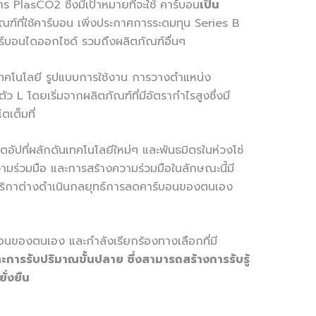
ร PlasCO2 ซึ่งมีเป้าหมายที่จะใช้ คาร์บอน
เป็น
์ที่ใช้คาร์บอน เพิ่งประกาศการระดมทุน Series B
คาร์บอนไดออกไซด์ รวมถึงผลิตภัณฑ์อื่นๆ
ด้านเทคโนโลยี รูปแบบการใช้งาน การวางตำแหน่ง
L โดยเริ่มจากผลิตภัณฑ์ที่มีอัตรากำไรสูงซึ่งมี
เต็มที่
อัปที่ผลักดันเทคโนโลยีใหม่ๆ และพันธมิตรในห่วงโซ่
ร่วมมือ และการสร้างความร่วมมือในลักษณะนี้มี
มริกาต่างดำเนินกลยุทธ์การลดคาร์บอนของตนเอง
อนของตนเอง และกำลังเรียกร้องทางเลือกที่มี
ละการรับปริมาณขั้นปลาย ซึ่งสามารถสร้างการรับรู้
ั่งยืน