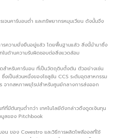
เจนคาร์บอนต่ำ และทรัพยากรหมุนเวียน ดังนั้นจึง
ความยั่งยืนอยู่แล้ว โดยพื้นฐานแล้ว สิ่งนี้นำมาซึ่ง
ษัทในด้านความรับผิดชอบต่อสิ่งแวดล้อม
ับคาร์บอน ที่เป็นวัตถุดิบตั้งต้น ตัวอย่างเช่น
ซึ่งเป็นส่วนหนึ่งของโซลูชัน CCS ระดับอุตสาหกรรม
ูโร จากสหภาพยุโรปสำหรับศูนย์กลางการส่งออก
่มีต้นทุนต่ำกว่า เทคโนโลยีดังกล่าวดึงดูดเงินทุน
ข้อมูลของ Pitchbook
าร์บอน ของ Covestro และวิธีการผลิตโพลีออลที่ใช้