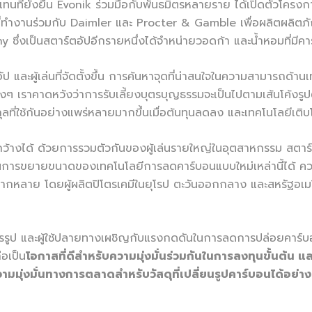
ทนที่ยั่งยืน Evonik ร่วมมือกับพันธมิตรหลายราย ได้เปิดตัวโครงกา
่ทำงานร่วมกับ Daimler และ Procter & Gamble เพื่อผลิตผลิตภัณฑ
ny ซึ่งเป็นสตาร์ตอัปอีกรายหนึ่งได้จำหน่ายวอดก้า และน้ำหอมที่มี
์ตอัป และผู้เล่นที่จัดตั้งขึ้น การค้นหาจุดที่น่าสนใจในความสามารถ
ราคาดหวังว่าการรับเลี้ยงบุตรบุญธรรมจะเป็นไปตามเส้นโค้งรูปตัว 
่ใช้กันอย่างแพร่หลายมากขึ้นเมื่อต้นทุนลดลง และเทคโนโลยีเติบโต
งกว้างได้ ด้วยการรวมตัวกันของผู้เล่นรายใหญ่ในอุตสาหกรรม สตาร์ต
ารขยายขนาดของเทคโนโลยีการลดคาร์บอนแบบใหม่เหล่านี้ได้ ความ
ากหลาย โดยผู้ผลิตปิโตรเคมีในยุโรป ตะวันออกกลาง และสหรัฐอเ
ปรรูป และผู้ใช้ปลายทางเผชิญกับแรงกดดันในการลดการปล่อยคาร์บ
ือเป็น
โอกาสที่ดีสำหรับความมุ่งมั่นร่วมกันในการลงทุนขั้นต้น แ
มุ่งมั่นทางการตลาดสำหรับวัสดุที่เปลี่ยนรูปคาร์บอนได้อย่างย