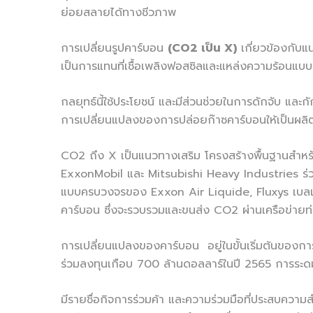
ย่อยสลายได้ทางชีวภาพ
การเปลี่ยนรูปคาร์บอน
(CO2 เป็น X)
เกี่ยวข้องกับแ
เป็นการแทนที่เชื้อเพลิงฟอสซิลและแหล่งความร้อนแบบด
กลยุทธ์นี้ใช้ประโยชน์ และมีส่วนช่วยในการดักจับ และ
การเปลี่ยนแปลงของการปล่อยก๊าซคาร์บอนให้เป็นผลิตภั
CO2 ถึง X เป็นแนวทางเสริม โครงสร้างพื้นฐานสำหรับ
ExxonMobil และ Mitsubishi Heavy Industries ร่วม
แบบครบวงจรของ Exxon Air Liquide, Fluxys เบลเยี
คาร์บอน ซึ่งจะรวบรวมและขนส่ง CO2 ผ่านเครือข่ายท่
การเปลี่ยนแปลงของคาร์บอน อยู่ในขั้นเริ่มต้นของการ
ร่วมลงทุนเกือบ 700 ล้านดอลลาร์ในปี 2565 การระดม
มีรายชื่อกิจการร่วมค้า และความร่วมมือที่ประสบความสำ