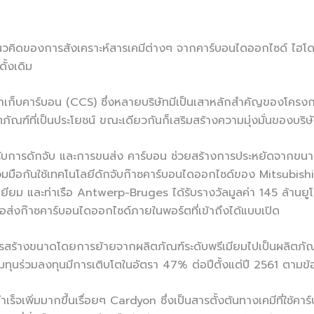
นวคิดของการสังเคราะห์สารเคมีต่างๆ จากคาร์บอนไดออกไซด์ ไฮโดร
ั้งเดิม
กักเก็บคาร์บอน (CCS) ซึ่งหลายบริษัทมีเป็นเสาหลักสำคัญของโครงการ
ณฑ์ที่เป็นประโยชน์ ขณะเดียวกันก็เสริมสร้างความมุ่งมั่นของบริ
การดักจับ และการขนส่ง คาร์บอน ช่วยสร้างการประหยัดจากขนาดสำหร
มือกันใช้เทคโนโลยีดักจับก๊าซคาร์บอนไดออกไซด์ของ Mitsubishi 
ยม และท่าเรือ Antwerp-Bruges ได้รับรางวัลมูลค่า 145 ล้านย
อส่งก๊าซคาร์บอนไดออกไซด์ภายในพอร์ตที่เข้าถึงได้แบบเปิด
สร้างขนาดโดยการย้ายจากผลิตภัณฑ์ระดับพรีเมียมไปเป็นผลิตภัณฑ์ที
ทุนร่วมลงทุนมีการเติบโตในอัตรา 47% ต่อปีตั้งแต่ปี 2561 ตาม
เร็จเพิ่มมากขึ้นเรื่อยๆ Cardyon ซึ่งเป็นสารตั้งต้นทางเคมีที่ใช้ค