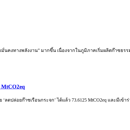
่นคงทางพลังงาน” มากขึ้น เนื่องจากในภูมิภาคเริ่มผลิตก๊าซธรรมชา
25 MtCO2eq
 ‘ลดปล่อยก๊าซเรือนกระจก’ ได้แล้ว 73.6125 MtCO2eq และมีเข้า