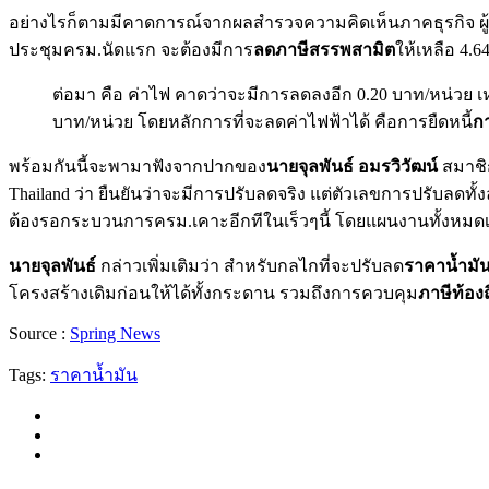
อย่างไรก็ตามมีคาดการณ์จากผลสำรวจความคิดเห็นภาคธุรกิจ
ประชุมครม.นัดแรก จะต้องมีการ
ลดภาษีสรรพสามิต
ให้เหลือ 4.
ต่อมา คือ ค่าไฟ คาดว่าจะมีการลดลงอีก 0.20 บาท/หน่วย
บาท/หน่วย โดยหลักการที่จะลดค่าไฟฟ้าได้ คือการยืดหนี้
ก
พร้อมกันนี้จะพามาฟังจากปากของ
นายจุลพันธ์ อมรวิวัฒน์
สมาชิ
Thailand ว่า ยืนยันว่าจะมีการปรับลดจริง แต่ตัวเลขการปรับลดทั้
ต้องรอกระบวนการครม.เคาะอีกทีในเร็วๆนี้ โดยแผนงานทั้งหมดเป
นายจุลพันธ์
กล่าวเพิ่มเติมว่า สำหรับกลไกที่จะปรับลด
ราคาน้ำมัน
โครงสร้างเดิมก่อนให้ได้ทั้งกระดาน รวมถึงการควบคุม
ภาษีท้องถ
Source :
Spring News
Tags:
ราคาน้ำมัน