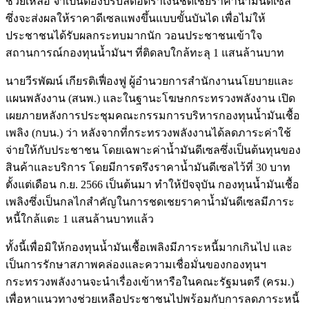
ช่วยเหลือ จำเป็นต้องปรับลดอัตราเงินชดเชยราคาน้ำมันดีเซล
ซึ่งจะส่งผลให้ราคาดีเซลแพงขึ้นแบบขั้นบันได เพื่อไม่ให้
ประชาชนได้รับผลกระทบมากนัก วอนประชาชนเข้าใจ
สถานการณ์กองทุนน้ำมันฯ ที่ติดลบใกล้ทะลุ 1 แสนล้านบาท
นายวีรพัฒน์ เกียรติเฟื่องฟู ผู้อำนวยการสำนักงานนโยบายและ
แผนพลังงาน (สนพ.) และในฐานะโฆษกกระทรวงพลังงาน เปิด
เผยภายหลังการประชุมคณะกรรมการบริหารกองทุนน้ำมันเชื้อ
เพลิง (กบน.) ว่า หลังจากที่กระทรวงพลังงานได้ลดภาระค่าใช้
จ่ายให้กับประชาชน โดยเฉพาะค่าน้ำมันดีเซลซึ่งเป็นต้นทุนของ
สินค้าและบริการ โดยมีการตรึงราคาน้ำมันดีเซลไว้ที่ 30 บาท
ตั้งแต่เดือน ก.ย. 2566 เป็นต้นมา ทำให้ปัจจุบัน กองทุนน้ำมันเชื้อ
เพลิงซึ่งเป็นกลไกสำคัญในการชดเชยราคาน้ำมันดีเซลมีภาระ
หนี้ใกล้แตะ 1 แสนล้านบาทแล้ว
ทั้งนี้เพื่อมิให้กองทุนน้ำมันเชื้อเพลิงมีภาระหนี้มากเกินไป และ
เป็นการรักษาสภาพคล่องและความเชื่อมั่นของกองทุนฯ
กระทรวงพลังงานจะนำเรื่องเข้าหารือในคณะรัฐมนตรี (ครม.)
เพื่อหาแนวทางช่วยเหลือประชาชนไปพร้อมกับการลดภาระหนี้