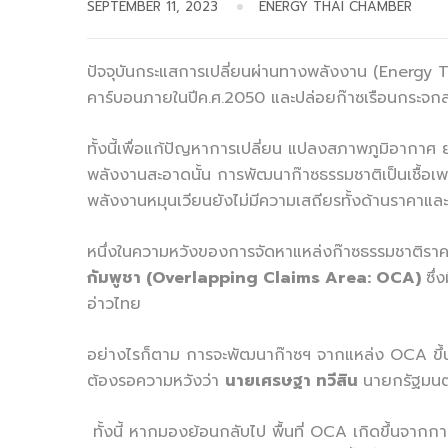
SEPTEMBER 11, 2023
ENERGY THAI CHAMBER
ปัจจุบันกระแสการเปลี่ยนผ่านทางพลังงาน (Energy T
คาร์บอนภายในปีค.ศ.2050 และปล่อยก๊าซเรือนกระจกสุ
ทั้งนี้เพื่อแก้ปัญหาการเปลี่ยน แปลงสภาพภูมิอากาศ ยั
พลังงานสะอาดนั้น การพัฒนาก๊าซธรรมชาติเป็นเชื้อเพล
พลังงานหมุนเวียนยังไม่มีความเสถียรทั้งด้านราคาแ
หนึ่งในความหวังของการจัดหาแหล่งก๊าซธรรมชาติราคาถ
กัมพูชา (Overlapping Claims Area: OCA)
ซึ
อ่าวไทย
อย่างไรก็ตาม การจะพัฒนาก๊าซฯ จากแหล่ง OCA ขึ้นมาใช้
ต้องรอความหวังว่า
นายเศรษฐา ทวีสิน
นายกรัฐมนตร
ทั้งนี้ หากมองย้อนกลับไป พื้นที่ OCA เกิดขึ้นจากการ