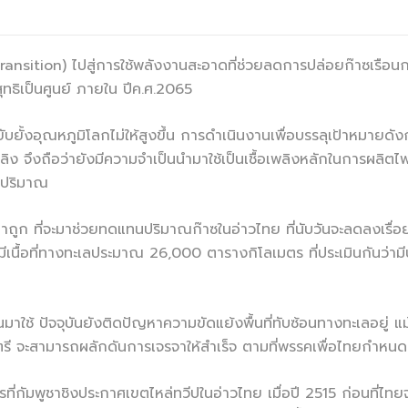
ransition) ไปสู่การใช้พลังงานสะอาดที่ช่วยลดการปล่อยก๊าซเรือน
ทธิเป็นศูนย์ ภายใน ปีค.ศ.2065
บยั้งอุณหภูมิโลกไม่ให้สูงขึ้น การดำเนินงานเพื่อบรรลุเป้าหมายดัง
ิง จึงถือว่ายังมีความจำเป็นนำมาใช้เป็นเชื้อเพลิงหลักในการผลิตไ
ละปริมาณ
ูก ที่จะมาช่วยทดแทนปริมาณก๊าซในอ่าวไทย ที่นับวันจะลดลงเรื่อ
่งมีเนื้อที่ทางทะเลประมาณ 26,000 ตารางกิโลเมตร ที่ประเมินกันว
 ปัจจุบันยังติดปัญหาความขัดแย้งพื้นที่ทับซ้อนทางทะเลอยู่ แม้ช่วง
ี จะสามารถผลักดันการเจรจาให้สำเร็จ ตามที่พรรคเพื่อไทยกำหนดเ
ที่กัมพูชาชิงประกาศเขตไหล่ทวีปในอ่าวไทย เมื่อปี 2515 ก่อนที่ไทยจะ