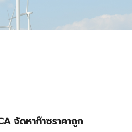
CA จัดหาก๊าซราคาถูก