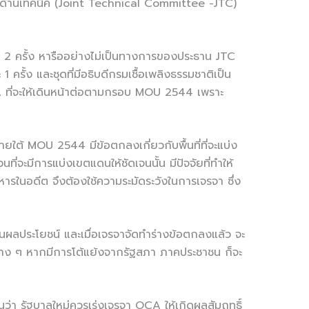
มด้านเทคนิค (Joint Technical Committee -JTC)
 2 ครั้ง หารืออย่างไม่เป็นทางการของประธาน JTC
รั้ง และชุดที่มีอธิบดีกรมเชื้อเพลิงธรรมชาติเป็น
CA ที่จะให้เดินหน้าต่อตามกรอบ MOU 2544 เพราะ
ต้ MOU 2544 มีข้อตกลงเกี่ยวกับพื้นที่ที่จะแบ่ง
ะมีการแบ่งเขตแดนให้ชัดเจนนั้น มีปัจจัยที่ทำให้
ารในอดีต จึงต้องใช้ความระมัดระวังในการเจรจา ซึ่ง
นผลประโยชน์ และเมื่อเจรจาจัดทำร่างข้อตกลงแล้ว จะ
่าง ๆ หากมีการโต้แย้งจากรัฐสภา ภาคประชาชน ก็จะ
่า รัฐบาลใหม่ควรเร่งเจรจา OCA ให้เกิดผลสัมฤทธิ์