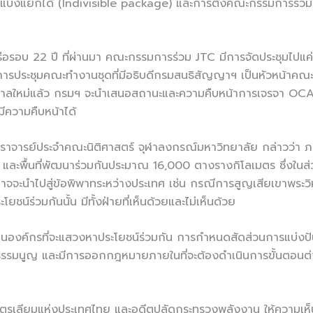
ถแบ่งแยกได้ (Indivisible package) และการตั้งคณะกรรมการร่ว
รอบ 22 ปี ที่ผ่านมา คณะกรรมการร่วม JTC มีการจัดประชุมไปแค่
ารประชุมคณะทำงานชุดที่มีอธิบดีกรมสนธิสัญญาฯ เป็นหัวหน้าคณะ 1 ค
ั้งรัฐบาลใหม่แล้ว กรมฯ จะนำเสนอสถานะและความคืบหน้าการเจรจา O
ีความคืบหน้าได้
จารย์ประจำคณะนิติศาสตร์ จุฬาลงกรณ์มหาวิทยาลัย กล่าวว่า ภายใ
ื้นที่พัฒนาร่วมกันประมาณ 16,000 ตางรางกิโลเมตร ซึ่งในส่วนที่จ
อาจจะนำไปสู่ข้อพิพาทระหว่างประเทศ เช่น กรณีการสูญเสียเขาพระวิห
ชน์ร่วมกันนั้น มีทั้งฝ่ายที่เห็นด้วยและไม่เห็นด้วย
เป็นองค์กรที่จะแสวงหาประโยชน์ร่วมกัน การกำหนดสัดส่วนการแบ่งปั
รัฐธรรมนูญ และมีการออกกฎหมายภายในที่จะต้องดำเนินการขั้นตอนต
ตรเลียมแห่งประเทศไทย และอดีตปลัดกระทรวงพลังงาน ให้ความเห็นว