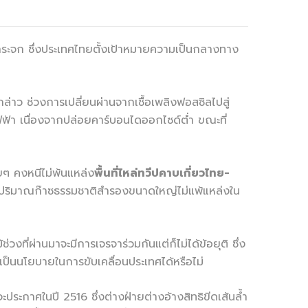
กระจก ซึ่งประเทศไทยตั้งเป้าหมายความเป็นกลางทาง
กล่าว ช่วงการเปลี่ยนผ่านจากเชื้อเพลิงฟอสซิลไปสู่
ฟฟ้า เนื่องจากปล่อยคาร์บอนไดออกไซด์ตํ่า ขณะที่
ยๆ คงหนีไม่พ้นแหล่ง
พื้นที่ไหล่ทวีปคาบเกี่ยวไทย-
่ามีปริมาณก๊าซธรรมชาติสำรองขนาดใหญ่ไม่แพ้แหล่งใน
ที่ผ่านมาจะมีการเจรจาร่วมกันแต่ก็ไม่ได้ข้อยุติ ซึ่ง
ป็นนโยบายในการขับเคลื่อนประเทศได้หรือไม่
ประกาศในปี 2516 ซึ่งต่างฝ่ายต่างอ้างสิทธิขีดเส้นลํ้า