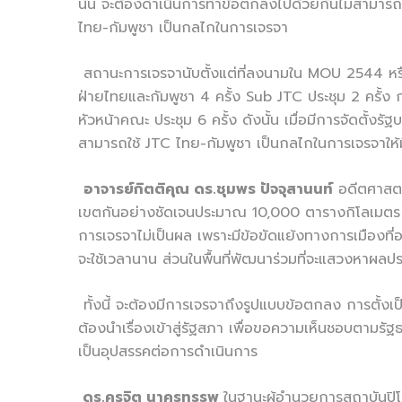
นั้น จะต้องดำเนินการทำข้อตกลงไปด้วยกันไม่สามาร
ไทย-กัมพูชา เป็นกลไกในการเจรจา
สถานะการเจรจานับตั้งแต่ที่ลงนามใน MOU 2544 หรือ
ฝ่ายไทยและกัมพูชา 4 ครั้ง Sub JTC ประชุม 2 ครั้ง ก
หัวหน้าคณะ ประชุม 6 ครั้ง ดังนั้น เมื่อมีการจัดต
สามารถใช้ JTC ไทย-กัมพูชา เป็นกลไกในการเจรจาให้ม
อาจารย์กิตติคุณ ดร.ชุมพร ปัจจุสานนท์
อดีตศาสตรา
เขตกันอย่างชัดเจนประมาณ 10,000 ตารางกิโลเมตร และพ
การเจรจาไม่เป็นผล เพราะมีข้อขัดแย้งทางการเมืองที่
จะใช้เวลานาน ส่วนในพื้นที่พัฒนาร่วมที่จะแสวงหาผลประโย
ทั้งนี้ จะต้องมีการเจรจาถึงรูปแบบข้อตกลง การตั้ง
ต้องนำเรื่องเข้าสู่รัฐสภา เพื่อขอความเห็นชอบตาม
เป็นอุปสรรคต่อการดำเนินการ
ดร.คุรุจิต นาครทรรพ
ในฐานะผู้อำนวยการสถาบันปิโ