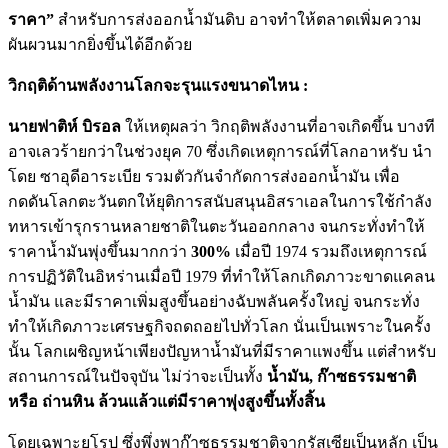
ราคา”
สำหรับการส่งออกน้ำมันดิบ อาจทำให้ตลาดเพิ่มความ
ผันผวนมากยิ่งขึ้นได้อีกด้วย
วิกฤติด้านพลังงานโลกจะรุนแรงขนาดไหน :
นายฟาติห์ บิรอล
ให้เหตุผลว่า วิกฤติพลังงานที่อาจเกิดขึ้น บางที
อาจเลวร้ายกว่าในช่วงยุค 70 ซึ่งเกิดเหตุการณ์ที่โลกอาหรับ นำ
โดย ซาอุดีอาระเบีย รวมตัวกันจำกัดการส่งออกน้ำมัน เพื่อ
กดดันโลกตะวันตกให้ยุติการสนับสนุนอิสราเอลในการใช้กำลัง
ทหารเข้ารุกรานหลายชาติในตะวันออกกลาง จนกระทั่งทำให้
ราคาน้ำมันพุ่งขึ้นมากกว่า
300%
เมื่อปี 1974 รวมถึงเหตุการณ์
การปฏิวัติในอิหร่านเมื่อปี 1979 ที่ทำให้โลกเกิดภาวะขาดแคลน
น้ำมัน และมีราคาเพิ่มสูงขึ้นอย่างฉับพลันครั้งใหญ่ จนกระทั่ง
ทำให้เกิดภาวะเศรษฐกิจถดถอยไปทั่วโลก นั่นเป็นเพราะในครั้ง
นั้น โลกเผชิญหน้าเพียงปัญหาน้ำมันที่มีราคาแพงขึ้น แต่สำหรับ
สถานการณ์ในปัจจุบัน ไม่ว่าจะเป็นทั้ง
น้ำมัน, ก๊าซธรรมชาติ
หรือ ถ่านหิน ล้วนแล้วแต่มีราคาพุ่งสูงขึ้นทั้งสิ้น
โดยเฉพาะยุโรป ซึ่งพึ่งพาก๊าซธรรมชาติจากรัสเซียเป็นหลัก เป็น