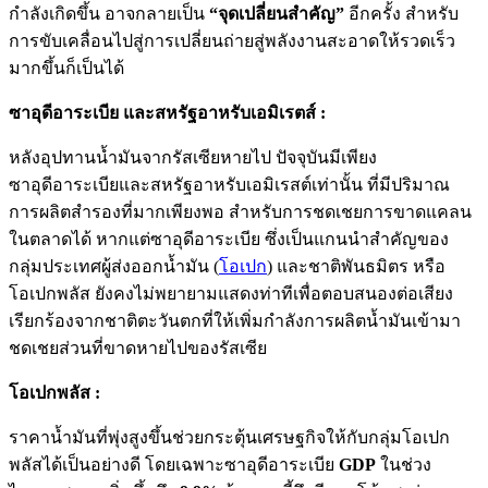
กำลังเกิดขึ้น อาจกลายเป็น
“จุดเปลี่ยนสำคัญ”
อีกครั้ง สำหรับ
การขับเคลื่อนไปสู่การเปลี่ยนถ่ายสู่พลังงานสะอาดให้รวดเร็ว
มากขึ้นก็เป็นได้
ซาอุดีอาระเบีย และสหรัฐอาหรับเอมิเรตส์ :
หลังอุปทานน้ำมันจากรัสเซียหายไป ปัจจุบันมีเพียง
ซาอุดีอาระเบียและสหรัฐอาหรับเอมิเรสต์เท่านั้น ที่มีปริมาณ
การผลิตสำรองที่มากเพียงพอ สำหรับการชดเชยการขาดแคลน
ในตลาดได้ หากแต่ซาอุดีอาระเบีย ซึ่งเป็นแกนนำสำคัญของ
กลุ่มประเทศผู้ส่งออกน้ำมัน (
โอเปก
) และชาติพันธมิตร หรือ
โอเปกพลัส ยังคงไม่พยายามแสดงท่าทีเพื่อตอบสนองต่อเสียง
เรียกร้องจากชาติตะวันตกที่ให้เพิ่มกำลังการผลิตน้ำมันเข้ามา
ชดเชยส่วนที่ขาดหายไปของรัสเซีย
โอเปกพลัส :
ราคาน้ำมันที่พุ่งสูงขึ้นช่วยกระตุ้นเศรษฐกิจให้กับกลุ่มโอเปก
พลัสได้เป็นอย่างดี โดยเฉพาะซาอุดีอาระเบีย
GDP
ในช่วง