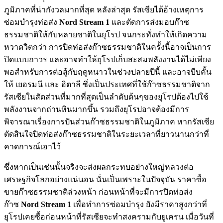
ภูมิภาคที่น่ากังวลมากที่สุด หลังล่าสุด รัสเซียได้อ้างเหตุการ
ซ่อมบำรุงท่อส่ง
Nord Stream 1
และตัดการส่งมอบก๊าซ
ธรรมชาติให้กับหลายชาติในยุโรป จนกระทั่งทำให้เกิดความ
หวาดวิตกว่า การปิดท่อส่งก๊าซธรรมชาติในครั้งนี้อาจเป็นการ
ปิดแบบถาวร และอาจทำให้ยุโรปเก็บสะสมพลังงานได้ไม่เพียง
พอสำหรับการต่อสู้กับฤดูหนาวในช่วงปลายปีนี้ และอาจบีบคั้น
ให้ เยอรมนี และ อิตาลี ซึ่งเป็นประเทศที่ใช้ก๊าซธรรมชาติจาก
รัสเซียในสัดส่วนที่มากที่สุดเป็นลำดับต้นๆของยุโรปต้องไปใช้
พลังงานจากถ่านหินมากขึ้น รวมถึงยุโรปอาจต้องมีการ
พิจารณาเรื่องการปันส่วนก๊าซธรรมชาติในภูมิภาค หากรัสเซีย
ตัดสินใจปิดท่อส่งก๊าซธรรมชาติในระยะเวลาที่ยาวนานกว่าที่
คาดการณ์เอาไว้
ซึ่งหากเป็นเช่นนั้นจริงจะส่งผลกระทบอย่างใหญ่หลวงต่อ
เศรษฐกิจโลกอย่างแน่นอน นั่นเป็นเพราะในปัจจุบัน ราคาซื้อ
ขายก๊าซธรรมชาติล่วงหน้า ก่อนหน้าที่จะมีการปิดท่อส่ง
ก๊าซ
Nord Stream 1
เพื่อทำการซ่อมบำรุง ยังมีราคาสูงกว่าที่
ยุโรปเคยซื้อก่อนหน้าที่รัสเซียจะทำสงครามกับยูเครน เมื่อวันที่