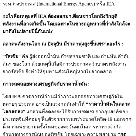
ระหว่างประเทศ (International Energy Agency) หรือ IEA
อ
ะไรคือเหตุผลที่ IEA ต้องออกมาเตือนชาวโลกถึงวิกฤติ
พลังงานที่อาจเกิดขึ้น โดยเฉพาะในช่วงฤดูหนาวที่กำลังใกล้จะ
มาถึงในปลายปีนี้กันแน่?
ตลาดพลังงานโลก ณ ปัจจุบัน มีราคาพุ่งสูงขึ้นเพราะอะไร :
“รัสเซีย”
คือ ผู้ส่งออกน้ำมัน ก๊าซธรรมชาติ และถ่านหิน ลำดับ
ต้นๆ ของโลก ด้วยเหตุนี้เมื่อมีการประกาศคว่ำบาตรพลังงาน
จากรัสเซีย จึงทำให้อุปทานส่วนใหญ่หายไปจากตลาด
ภาวะถดถอยทางเศรษฐกิจกับราคาน้ำมัน :
โดย
IEA
คาดการณ์ว่า แม้ว่าภาวะถดถอยทางเศรษฐกิจใน
หลายๆ ประเทศ อาจเป็นแรงกดดันทำให้
“ราคาน้ำมันในตลาด
โลกลดลง”
แต่ส่วนที่ลดลงจะได้รับการชดเชยจากอุปสงค์ของ
ประเทศจีนที่ค่อยๆ ฟื้นตัวจากการแพร่ระบาดโควิด-19 นอกจาก
นี้ ความพยายามครั้งใหม่ของตะวันตกในการหาทางจำกัด
อำนาจทางการเงินของรัสเซีย โดยเฉพาะความพยายาม
“กด