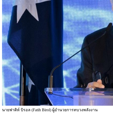
นายฟาติห์ บิรอล (Fatih Birol) ผู้อำนวยการทบวงพลังงาน