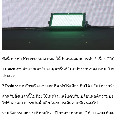
ทั้งนี้การทำ
Net zero
ของ กทม.ได้กำหนดแผนการทำ 3 เรื่อง CRO ค
1.Calculate
คำนวณคาร์บอนฟุตพริ้นท์ในหน่วยงานของ กทม. โดยร่
ประเวศ
2.Reduce
ลด ก๊าซเรือนกระจกคือ ทำให้เมืองเดินได้ ปรับโครงสร
สำหรับสิ่งเหล่านี้ไม่ต้องใช้เทคโนโลยีแค่ปรับเปลี่ยนพฤติกรร
ไฟฟ้าลงและการขจัดน้ำเสีย โดยการเติมออกซิเจนลงไป
รวมถึงการแยกขยะที่ภายใน 1 ปี สามารถลดขยะได้ 300-700 ตันต