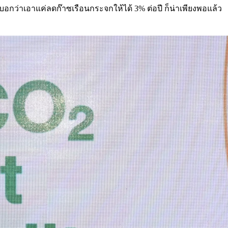
บอกว่าเอาแค่ลดก๊าซเรือนกระจกให้ได้ 3% ต่อปี ก็น่าเพียงพอแล้ว