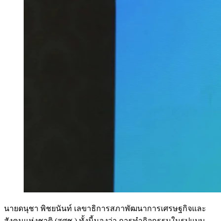
นายดนุชา พิชยนันท์ เลขาธิการสภาพัฒนาการเศรษฐกิจและ
สังคมแห่งชาติ (สศช.) ทั้งนี้มองว่า การทำกิจกรรมในรูปแบบ