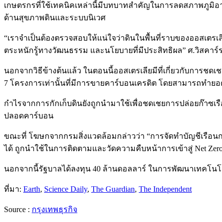
เกษตรกรที่ใช้เทคนิคเหล่านี้มีบทบาทสำคัญในการลดสภาพภูมิอากา
ด้านสุขภาพดินและระบบนิเวศ
“เราจำเป็นต้องตรวจสอบให้แน่ใจว่าดินในพื้นที่ราบของออสเต
ตระหนักรู้ทางวัฒนธรรม และนโยบายที่มีประสิทธิผล” ศ.วิสคาร์
นอกจากวิธีข้างต้นแล้ว ในตอนนี้ออสเตรเลียมีที่เกี่ยวกับการชด
7 โครงการเท่านั้นที่มีการขายคาร์บอนเครดิต โดยสามารถทำยอด
กำไรจากการกักเก็บดินยังถูกนำมาใช้เพื่อชดเชยการปล่อยก๊าซเรื
ปลอดคาร์บอน
ขณะที่ โฆษกจากกรมสิ่งแวดล้อมกล่าวว่า “การจัดทำบัญชีเรื
ได้ ถูกนำใช้ในการติดตามและวัดความคืบหน้าการเข้าสู่ Net Ze
นอกจากนี้รัฐบาลได้ลงทุน 40 ล้านดอลลาร์ ในการพัฒนาเทคโนโล
ที่มา:
Earth
,
Science Daily
,
The Guardian
,
The Independent
Source :
กรุงเทพธุรกิจ