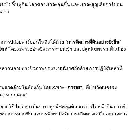
าเราไม่ฟื้นฟูดิน โลกของเราจะอุ่นขึ้น และเราจะสูญเสียคาร์บอน
กล่าว
กการปล่อยคาร์บอนในดินได้ด้วย “
การจัดการที่ดินอย่างยั่งยืน
”
ซด์ โดยเฉพาะอย่างยิ่ง การดายหญ้า และปลูกพืชพรรณพื้นเมือง
ามหลากหลายทางชีวภาพของระบบนิเวศอีกด้วย การปฏิบัติเหล่านี้
สภาพแวดล้อมในท้องถิ่น โดยเฉพาะ “
การเผา
” ที่เป็นวัฒนธรรม
ยต่อระบบนิเวศ
หลายวิธี ไม่ว่าจะเป็นการปลูกพืชคลุมดิน ลดการไถหน้าดิน การทำ
ทางโภชนาการมากขึ้น ลดการพึ่งพาปัจจัยการผลิตทางเคมี และทนทาน