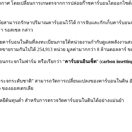
ศ โดยเปลี่ยนการเกษตรจากการปล่อยก๊าซคาร์บอนไดออกไซด์สุทธิไปสู
รเลียสามารถรักษาปริมาณคาร์บอนไว้ได้ การจับและกักเก็บคาร์บ
รา รอสเซล กล่าว
เชยคาร์บอนในดินที่ลงทะเบียนภายใต้หน่วยงานกำกับดูแลพลังงานสะอ
ขายรวมกันไปได้ 254,913 หน่วย มูลค่ามากกว่า 8 ล้านดอลลาร์ ข
อนกระจกในฟาร์ม หรือเรียกว่า “
คาร์บอนอินเซ็ต
” (
carbon insettin
อนกระจกระดับชาติ” สามารถวัดการเปลี่ยนแปลงของคาร์บอนในดิน
ro ของออสเตรเลีย
ยีต้นทุนต่ำ สำหรับการตรวจวัดคาร์บอนในดินได้อย่างแม่นยำ