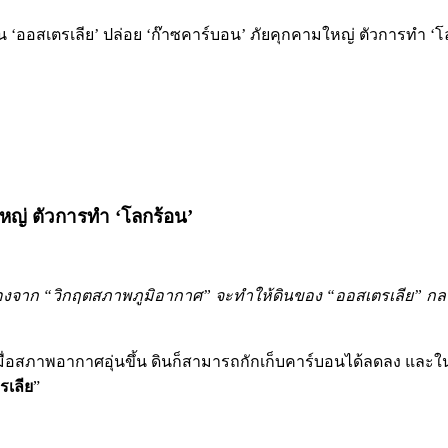
ใน ‘ออสเตรเลีย’ ปล่อย ‘ก๊าซคาร์บอน’ ภัยคุกคามใหญ่ ตัวการทำ ‘โ
ใหญ่ ตัวการทำ ‘โลกร้อน’
ื่องจาก “วิกฤตสภาพภูมิอากาศ” จะทำให้ดินของ “ออสเตรเลีย” ก
มื่อสภาพอากาศอุ่นขึ้น ดินก็สามารถกักเก็บคาร์บอนได้ลดลง และใน
รเลีย
”