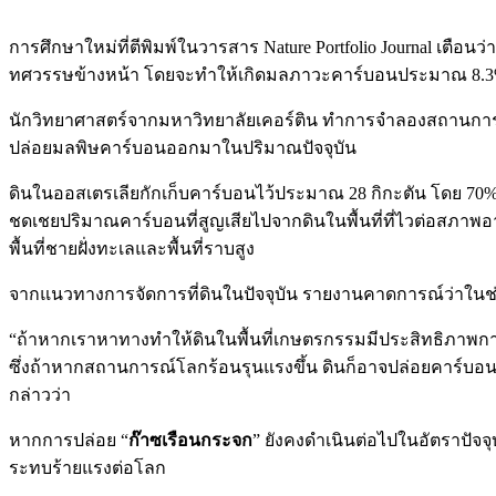
การศึกษาใหม่ที่ตีพิมพ์ในวารสาร Nature Portfolio Journal เตือ
ทศวรรษข้างหน้า โดยจะทำให้เกิดมลภาวะคาร์บอนประมาณ 8.3%
นักวิทยาศาสตร์จากมหาวิทยาลัยเคอร์ติน ทำการจำลองสถานการณ
ปล่อยมลพิษคาร์บอนออกมาในปริมาณปัจจุบัน
ดินในออสเตรเลียกักเก็บคาร์บอนไว้ประมาณ 28 กิกะตัน โดย 70% ถู
ชดเชยปริมาณคาร์บอนที่สูญเสียไปจากดินในพื้นที่ที่ไวต่อสภาพ
พื้นที่ชายฝั่งทะเลและพื้นที่ราบสูง
จากแนวทางการจัดการที่ดินในปัจจุบัน รายงานคาดการณ์ว่าในช่ว
“ถ้าหากเราหาทางทำให้ดินในพื้นที่เกษตรกรรมมีประสิทธิภาพการก
ซึ่งถ้าหากสถานการณ์โลกร้อนรุนแรงขึ้น ดินก็อาจปล่อยคาร์บอ
กล่าวว่า
หากการปล่อย “
ก๊าซเรือนกระจก
” ยังคงดำเนินต่อไปในอัตราปัจ
ระทบร้ายแรงต่อโลก