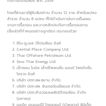
กิจการปิโตรเลียม พ.ศ. 2559
โดยที่ผ่านมามีผู้รับสัมปทาน จำนวน 12 ราย สำหรับแปลง
สำรวจ จำนวน 8 แปลง ที่ได้ดำเนินการในการยื่นแผน
งานการรื้อถอน และวางหลักประกันการรื้อถอนตาม
เงื่อนไขที่กำหนดอย่างถูกต้อง ประกอบด้วย
ซิโน-ยู.เอส. ปิโตรเลียม อิงค์
Central Place Company Ltd.
Thai Offshore Petroleum Ltd.
Sino Thai Energy Ltd.
เอ็กซอน โมบิล เอ็กซ์โพลเรชั่น แอนด์ โพรดักชั่น
โคราช อิงค์
บริษัท ปตท.สผ.สยาม จำกัด
บริษัท ปตท.สผ. อินเตอร์เนชั่ลแนล จำกัด
บริษัท ปตท.สำรวจและผลิตปิโตรเลียม จำกัด
(มหาชน)
เมดโค เอนเนอร์จี ไทยแลนด์ (บัวหลวง) ลิมิเต็ด